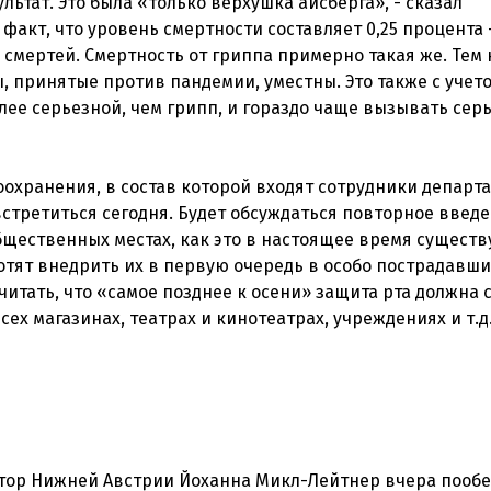
ьтат. Это была «только верхушка айсберга», - сказал
факт, что уровень смертности составляет 0,25 процента 
смертей. Смертность от гриппа примерно такая же. Тем 
, принятые против пандемии, уместны. Это также с учето
лее серьезной, чем грипп, и гораздо чаще вызывать сер
охранения, в состав которой входят сотрудники департ
стретиться сегодня. Будет обсуждаться повторное введ
щественных местах, как это в настоящее время существ
хотят внедрить их в первую очередь в особо пострадавши
читать, что «самое позднее к осени» защита рта должна 
ех магазинах, театрах и кинотеатрах, учреждениях и т.д
натор Нижней Австрии Йоханна Микл-Лейтнер вчера пооб