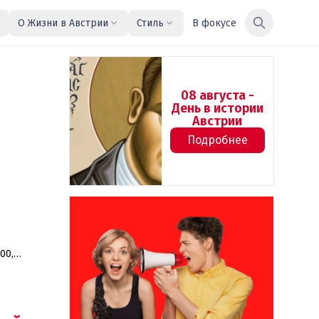
О Жизни в Австрии
Стиль
В фокусе
08 августа -
День в истории
Австрии
Подробнее
00,
ителей и