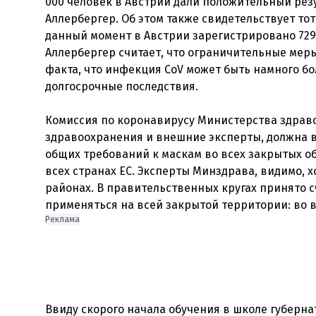
000 человек в Австрии дали положительный резул
Аллербергер. Об этом также свидетельствует тот 
данный момент в Австрии зарегистрировано 729 
Аллербергер считает, что ограничительные меры
факта, что инфекция CoV может быть намного бо
долгосрочные последствия.
Комиссия по коронавирусу Министерства здраво
здравоохранения и внешние эксперты, должна в
общих требований к маскам во всех закрытых об
всех странах ЕС. Эксперты Минздрава, видимо, 
районах. В правительственных кругах принято с
применяться на всей закрытой территории: во вс
Реклама
Ввиду скорого начала обучения в школе губер