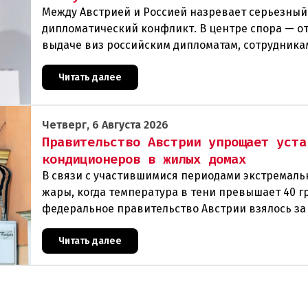
Между Австрией и Россией назревает серьезный
дипломатический конфликт. В центре спора — от
выдаче виз российским дипломатам, сотрудника
посольства и работникам международных орган
которые
Читать далее
Четверг, 6 Августа 2026
Правительство Австрии упрощает уста
кондиционеров в жилых домах
В связи с участившимися периодами экстремаль
жары, когда температура в тени превышает 40 г
федеральное правительство Австрии взялось з
проблемы перегрева жилых помещений. В среду
Читать далее