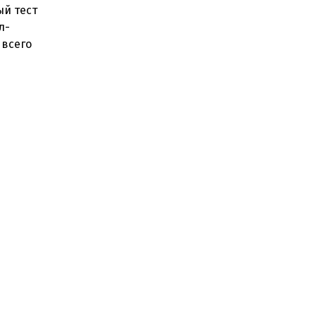
й тест
л-
 всего