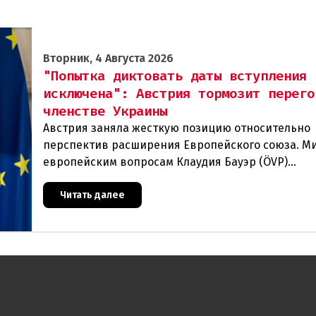
Вторник, 4 Августа 2026
"Попытка диктовать даты вступления
исключена": Австрия тормозит перего
членстве Украины
Австрия заняла жесткую позицию относительно
перспектив расширения Европейского союза. М
европейским вопросам Клаудия Бауэр (ÖVP)
категорически исключила возможность ускорен
присоединения
Читать далее