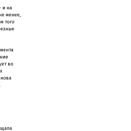
- и на
не менее,
м того
ьезные
амента
ение
ует во
х
снова
.
ещала