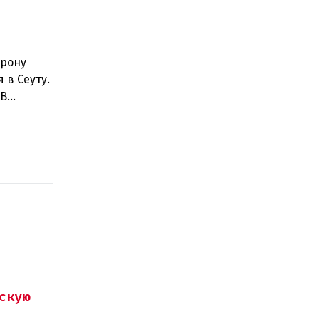
орону
 в Сеуту.
.В
скую