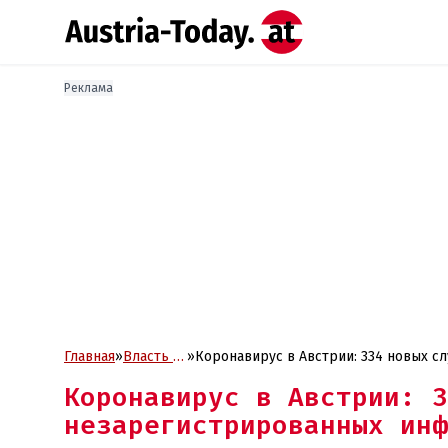
Реклама
Главная
»
Власть и
»
Коронавирус в Австрии: 334 новых с
Политика
планируется ужесточение правил нош
Коронавирус в Австрии: 3
госслужащих
незарегистрированных инф