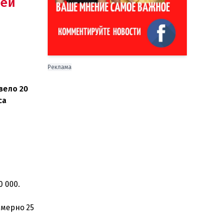
ей
Реклама
вело 20
са
 000.
имерно 25