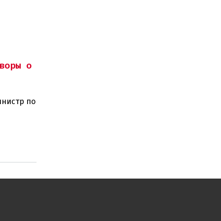
воры о
инистр по
ного