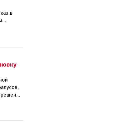
каз в
м
изаций,
новку
ной
радусов,
а решение
 н