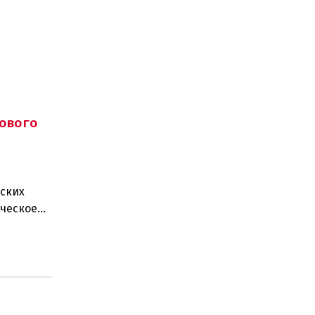
ового
ских
ическое
ные