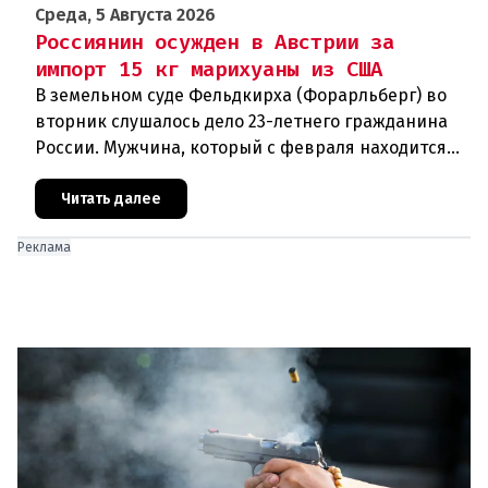
Среда, 5 Августа 2026
Россиянин осужден в Австрии за
импорт 15 кг марихуаны из США
В земельном суде Фельдкирха (Форарльберг) во
вторник слушалось дело 23-летнего гражданина
России. Мужчина, который с февраля находится
под стражей, обвинялся в том, что на протяжении
полугода организо
Читать далее
Реклама