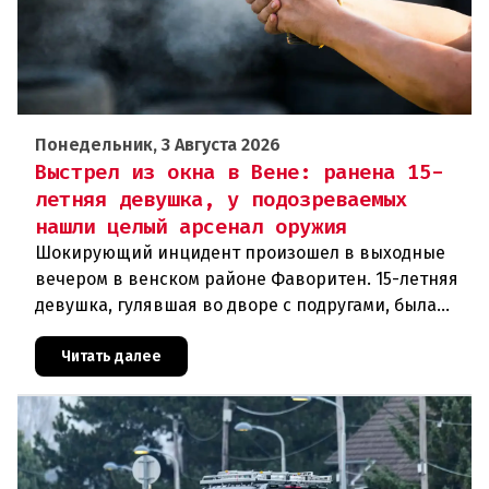
Понедельник, 3 Августа 2026
Выстрел из окна в Вене: ранена 15-
летняя девушка, у подозреваемых
нашли целый арсенал оружия
Шокирующий инцидент произошел в выходные
вечером в венском районе Фаворитен. 15-летняя
девушка, гулявшая во дворе с подругами, была
ранена выстрелом из пневматического оружия.
Полиция задержала двух п
Читать далее