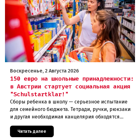
Воскресенье, 2 Августа 2026
150 евро на школьные принадлежности:
в Австрии стартует социальная акция
"Schulstartklar!"
Сборы ребенка в школу — серьезное испытание
для семейного бюджета. Тетради, ручки, рюкзаки
и другая необходимая канцелярия обходятся
родителям в круглую сумму. Чтобы поддержать
семьи с низкими доходам
Читать далее