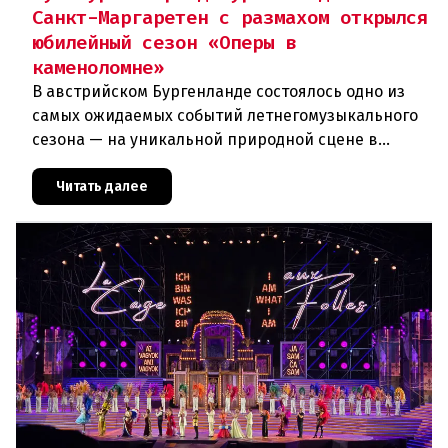
Санкт-Маргаретен с размахом открылся
юбилейный сезон «Оперы в
каменоломне»
В австрийском Бургенланде состоялось одно из
самых ожидаемых событий летнегомузыкального
сезона — на уникальной природной сцене в
римской каменоломне Санкт-Маргаретен (St.
Margarethen) прошла грандиоз
Читать далее