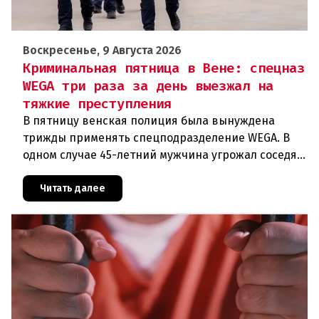
Воскресенье, 9 Августа 2026
Криминальная пятница в Вене: спецназ
WEGA три раза за день выезжал на
тяжкие преступления
В пятницу венская полиция была вынуждена
трижды применять спецподразделение WEGA. В
одном случае 45-летний мужчина угрожал соседям
кухонным ножом, в другом — 68-летний брат
набросился на родственника
Читать далее