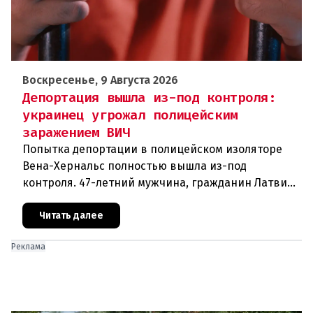
Воскресенье, 9 Августа 2026
Депортация вышла из-под контроля:
украинец угрожал полицейским
заражением ВИЧ
Попытка депортации в полицейском изоляторе
Вена-Хернальс полностью вышла из-под
контроля. 47-летний мужчина, гражданин Латвии,
уроженец Украины, ранее судимый за грабёж,
оказал ожесточённое сопротивле
Читать далее
Реклама