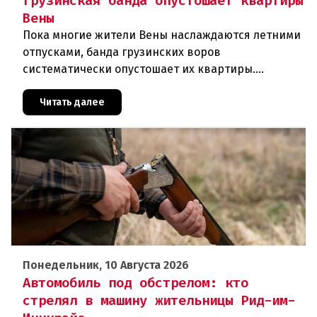
грузинская банда опустошает квартиры
Вены
Пока многие жители Вены наслаждаются летними
отпусками, банда грузинских воров
систематически опустошает их квартиры.
Преступники используют концентрированную
азотную кислоту, чтобы разъедать замки, и
Читать далее
Понедельник, 10 Августа 2026
Автомобиль под обстрелом: кто
стрелял в машину жительницы Рид-им-