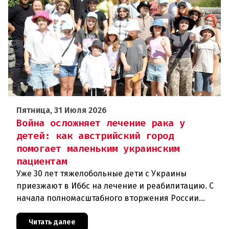
Пятница, 31 Июля 2026
Война осложняет лечение рака у
детей: как австрийский город
помогает маленьким украинским
пациентам
Уже 30 лет тяжелобольные дети с Украины
приезжают в Иббс на лечение и реабилитацию. С
начала полномасштабного вторжения России
медицинская помощь на родине стала еще менее
доступной.Трагедия Чернобыля
Читать далее