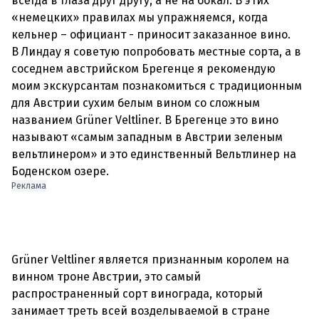
всегда в глаза друг другу, а не на бокал. В этих
«немецких» правилах мы упражняемся, когда
кельнер – официант - приносит заказанное вино.
В Линдау я советую попробовать местные сорта, а в
соседнем австрийском Брегенце я рекомендую
моим экскурсантам познакомиться с традиционным
для Австрии сухим белым вином со сложным
названием Grüner Veltliner. В Брегенце это вино
называют «самым западным в Австрии зеленым
вельтлинером» и это единственный Вельтлинер на
Боденском озере.
Реклама
Grüner Veltliner является признанным королем на
винном троне Австрии, это самый
распространенный сорт винограда, который
занимает треть всей возделываемой в стране