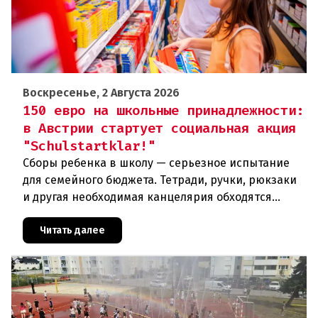
Воскресенье, 2 Августа 2026
150 евро на школьные принадлежности:
в Австрии стартует социальная акция
"Schulstartklar!"
Сборы ребенка в школу — серьезное испытание
для семейного бюджета. Тетради, ручки, рюкзаки
и другая необходимая канцелярия обходятся
родителям в круглую сумму. Чтобы поддержать
семьи с низкими доходам
Читать далее