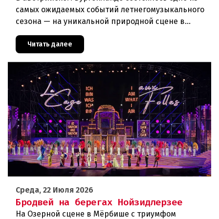
самых ожидаемых событий летнегомузыкального
сезона — на уникальной природной сцене в
римской каменоломне Санкт-Маргаретен (St.
Margarethen) прошла грандиоз
Читать далее
Среда, 22 Июля 2026
Бродвей на берегах Нойзидлерзее
На Озерной сцене в Мёрбише с триумфом