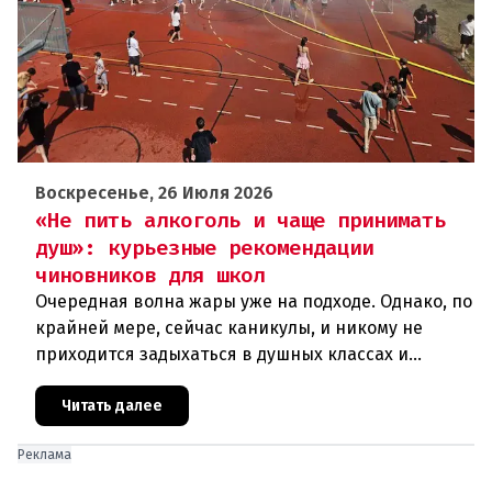
Воскресенье, 26 Июля 2026
«Не пить алкоголь и чаще принимать
душ»: курьезные рекомендации
чиновников для школ
Очередная волна жары уже на подходе. Однако, по
крайней мере, сейчас каникулы, и никому не
приходится задыхаться в душных классах и
детских садах. Но ситуация, подобная той, что
была в конце июня, ког
Читать далее
Реклама