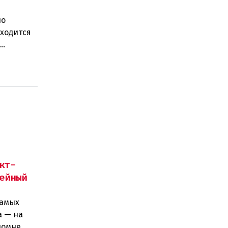
по
иходится
ког
кт-
ейный
самых
а — на
ломне