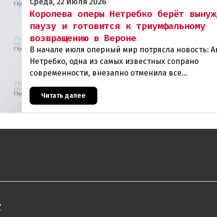
Среда, 22 Июля 2026
Королева оперы Нетребко берёт вынуж
паузу и готовится к триумфальному
возвращению в Вероне
В начале июля оперный мир потрясла новость: А
Нетребко, одна из самых известных сопрано
современности, внезапно отменила все
запланированные выступления. Причиной стала
физическая и вокальная истощ
Читать далее
"