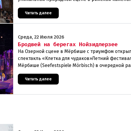
Санкт-Маргаретен (St. Margarethen) прошла гра
Читать далее
Среда, 22 Июля 2026
Бродвей на берегах Нойзидлерзее
На Озерной сцене в Мёрбише с триумфом откры
спектакль «Клетка для чудаков»Летний фестива
Мёрбише (Seefestspiele Mörbisch) в очередной ра
подтвердил свой статусэкспериментальной и
прогрессивной
Читать далее