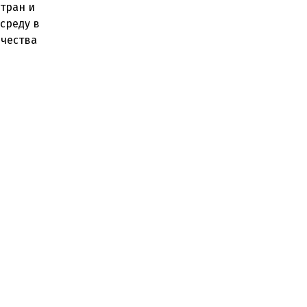
стран и
среду в
нчества