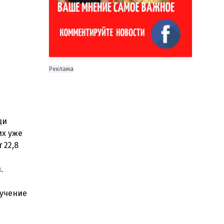
Реклама
ди
их уже
 22,8
.
бучение