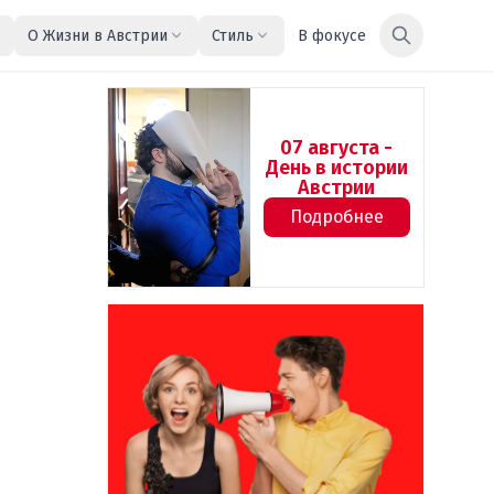
О Жизни в Австрии
Стиль
В фокусе
07 августа -
День в истории
Австрии
Подробнее