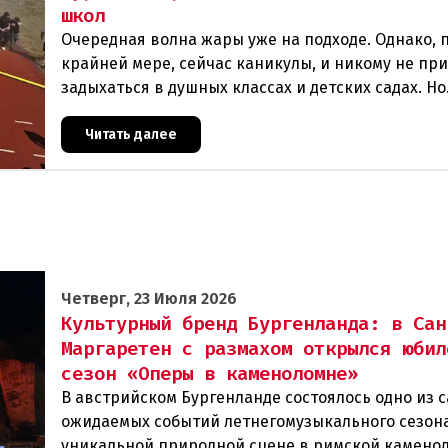
школ
Очередная волна жары уже на подходе. Однако, 
крайней мере, сейчас каникулы, и никому не пр
задыхаться в душных классах и детских садах. Но
ситуация, подобная той, что была в конце июня, 
Читать далее
Четверг, 23 Июля 2026
Культурный бренд Бургенланда: в Сан
Маргаретен с размахом открылся юбил
сезон «Оперы в каменоломне»
В австрийском Бургенланде состоялось одно из 
ожидаемых событий летнегомузыкального сезон
уникальной природной сцене в римской камено