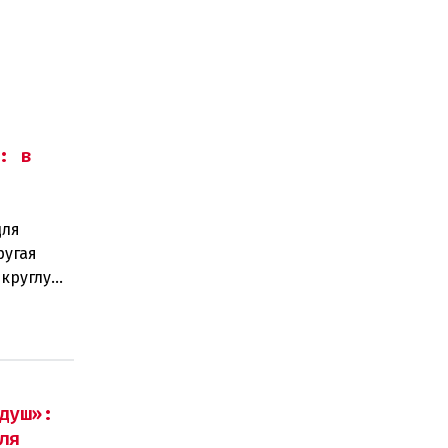
: в
для
ругая
 круглую
ам
душ»:
ля