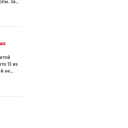
опы. За
е и
ых
латой
то 13 из
ей не