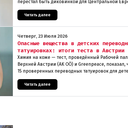
перестал быть диковинкой для Центральной Евр
последние годы он прочно обосновался в регион
теперь
Читать далее
Четверг, 23 Июля 2026
Опасные вещества в детских переводн
татуировках: итоги теста в Австрии
Химия на коже — тест, проведённый Рабочей па
Верхней Австрии (AK OÖ) и Greenpeace, показал, ч
15 проверенных переводных татуировок для дет
рекомендуются к использованию из-за содержа
Читать далее