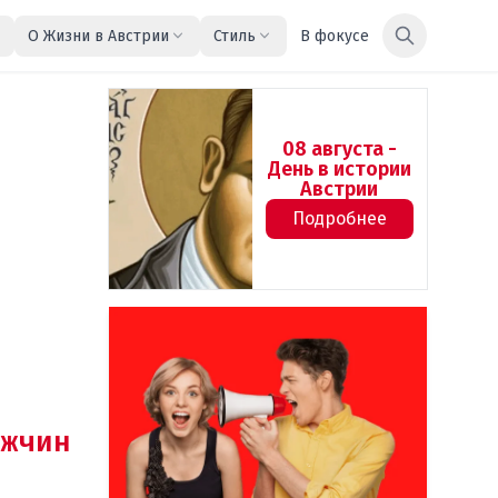
О Жизни в Австрии
Стиль
В фокусе
08 августа -
День в истории
Австрии
Подробнее
жчин