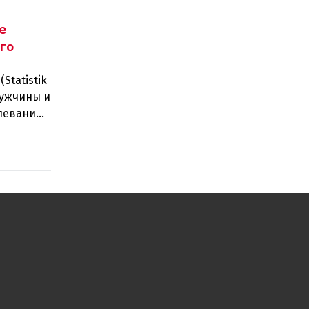
е
го
Statistik
мужчины и
леваний.