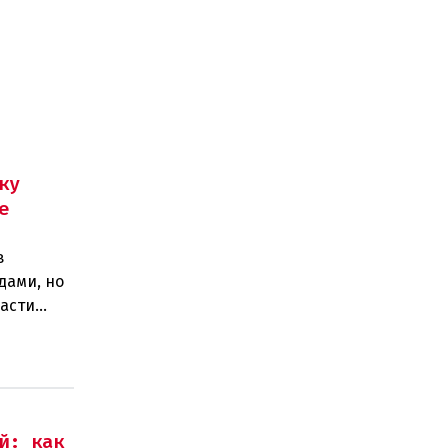
ку
е
в
дами, но
ласти
егионел
й: как