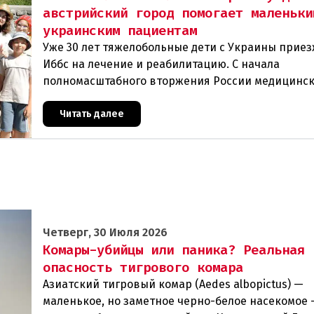
австрийский город помогает маленьки
украинским пациентам
Уже 30 лет тяжелобольные дети с Украины прие
Иббс на лечение и реабилитацию. С начала
полномасштабного вторжения России медицинс
помощь на родине стала еще менее доступной.Т
Чернобыля
Читать далее
Четверг, 30 Июля 2026
Комары-убийцы или паника? Реальная
опасность тигрового комара
Азиатский тигровый комар (Aedes albopictus) —
маленькое, но заметное черно-белое насекомое