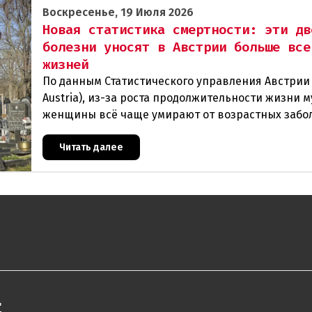
Воскресенье, 19 Июля 2026
Новая статистика смертности: эти дв
болезни уносят в Австрии больше все
жизней
По данным Статистического управления Австрии (
Austria), из-за роста продолжительности жизни 
женщины всё чаще умирают от возрастных забо
В прошлом году в Австрии скончались
Читать далее
"