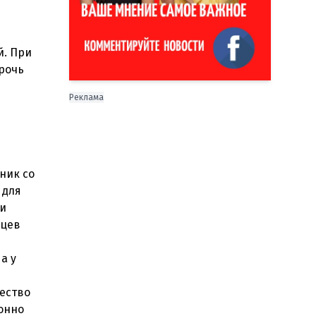
й. При
рочь
Реклама
ник со
 для
ли
яцев
а у
чество
онно