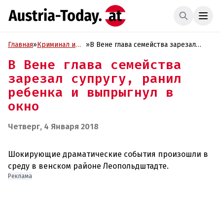
Главная
»
Криминал и
»
В Вене глава семейства зарезал
Проиcшествия
супругу, ранил ребенка и выпрыгнул
В Вене глава семейства
в окно
зарезал супругу, ранил
ребенка и выпрыгнул в
окно
Четверг, 4 Января 2018
Шокирующие драматические события произошли в
Реклама