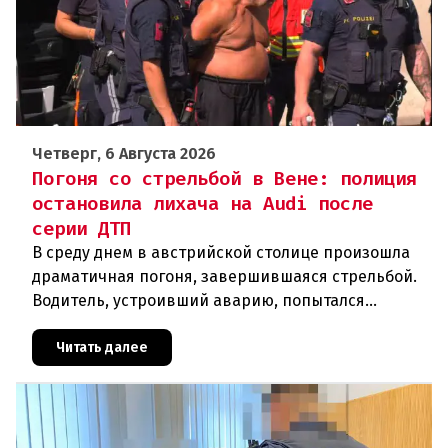
Четверг, 6 Августа 2026
Погоня со стрельбой в Вене: полиция
остановила лихача на Audi после
серии ДТП
В среду днем в австрийской столице произошла
драматичная погоня, завершившаяся стрельбой.
Водитель, устроивший аварию, попытался
скрыться от полиции, спровоцировав несколько
новых столкновений.Что слу
Читать далее