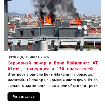
Пятница, 31 Июля 2026
Серьезный пожар в Вене-Майдлинг: AT-
Alert, эвакуация и 150 спасателей
В четверг в районе Вены-Майдлинг произошёл
масштабный пожар на крыше жилого дома. Из-за
сильного задымления спасатели объявили третий
уровень тревоги и задействовали 36 единиц
техники. Огонь удалось п
Читать далее