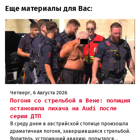
Еще материалы для Вас:
Четверг, 6 Августа 2026
Погоня со стрельбой в Вене: полиция
остановила лихача на Audi после
серии ДТП
В среду днем в австрийской столице произошла
драматичная погоня, завершившаяся стрельбой.
Водитель, устроивший аварию, попытался