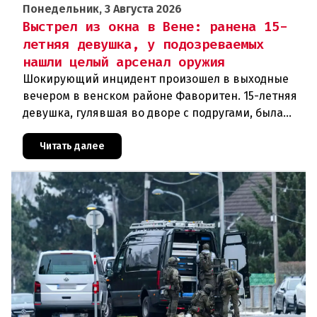
Понедельник, 3 Августа 2026
Выстрел из окна в Вене: ранена 15-
летняя девушка, у подозреваемых
нашли целый арсенал оружия
Шокирующий инцидент произошел в выходные
вечером в венском районе Фаворитен. 15-летняя
девушка, гулявшая во дворе с подругами, была
ранена выстрелом из пневматического оружия.
Полиция задержала двух п
Читать далее