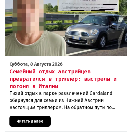
Суббота, 8 Августа 2026
Семейный отдых австрийцев
превратился в триллер: выстрелы и
погоня в Италии
Тихий отдых в парке развлечений Gardaland
обернулся для семьи из Нижней Австрии
настоящим триллером. На обратном пути по
автостраде между Вероной и Венецией их машина
подверглась обстрелу, за которым
Читать далее