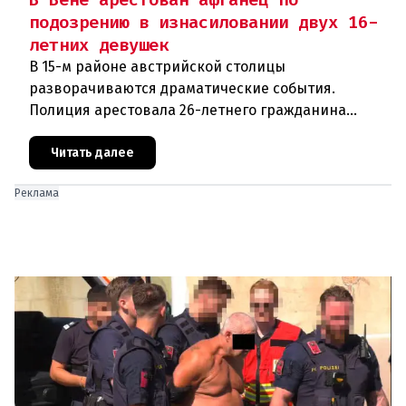
подозрению в изнасиловании двух 16-
летних девушек
В 15-м районе австрийской столицы
разворачиваются драматические события.
Полиция арестовала 26-летнего гражданина
Афганистана по подозрению в изнасиловании
двух 16-летних девушек.Вызов полиции и задер
Читать далее
Реклама